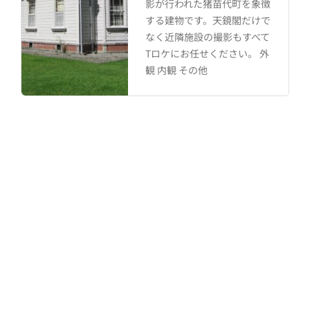
猪苗代町を象徴
テッカー制作をし
。天鏡閣だけで
業なので、町工場
の撮影もすべて
アパレル関係の仕
ください。 外
いるシーンにピッ
外観 作業場