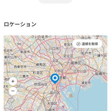
早朝手当
※朝6時以前にかかる撮影
¥ 20,000／1人
ロケーション
深夜手当
道順を取得
※夜23時以降にかかる撮影
¥ 20,000／1人
撮影地建て込み保管料
階をまたぐ場合や広範囲の場合は要相談
¥ 30,000／1泊
施錠して保管する場合（1室）