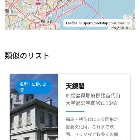
¥ 10,000／1泊
Leaflet
| ©
OpenStreetMap
contributors
駐車料金
¥ 3000/1台
類似のリスト
オフィス, 事務
川島紙器工芸
所・オフィス,
麻郡猪苗代町
東京都板橋区
会議室・多目
的室, 工場・編
殿山1048
集制作
板橋区にある昭和
にある国指定
を感じる町工場です
これまで映
ツやトレーナー、
ど数多くの撮
ック等へのプリン