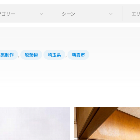
テゴリー
シーン
エ
編集制作
,
廃棄物
埼玉県
,
朝霞市