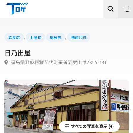
飲食店
,
土産物
福島県
,
猪苗代町
日乃出屋
カテゴリー
福島県耶麻郡猪苗代町蚕養沼尻山甲2855-131
シーン
エリア
検索
すべての写真を表示