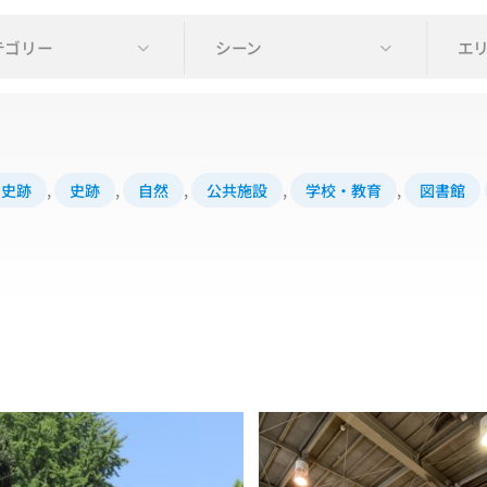
テゴリー
シーン
エ
・史跡
,
史跡
,
自然
,
公共施設
,
学校・教育
,
図書館