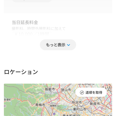
当日延長料金
撮影料、時間外撮影料に加えて
¥ 10,000／1時間
立会い料（一律）
¥ 50,000／1日
ロケーション
早朝手当
道順を取得
※朝6時以前にかかる撮影
¥ 30,000／1人