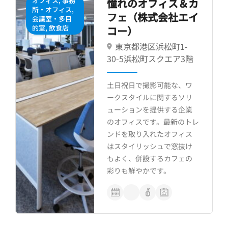
オフィス, 事務
憧れのオフィス＆カ
所・オフィス,
フェ（株式会社エイ
会議室・多目
的室, 飲食店
コー）
東京都港区浜松町1-
控室(小)
¥ 15,000／1室
30-5浜松町スクエア3階
土日祝日で撮影可能な、ワ
ークスタイルに関するソリ
駐車場
ューションを提供する企業
¥ 3,000／台
のオフィスです。最新のトレ
ンドを取り入れたオフィス
はスタイリッシュで窓抜け
もよく、併設するカフェの
彩りも鮮やかです。