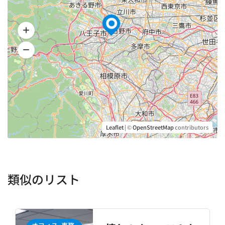
深夜手当
※夜23時以降にかかる撮影
¥ 30,000／1人
撮影地建て込み保管料
¥ 30,000／1泊
Leaflet
| ©
OpenStreetMap
contributors
施錠して保管
¥ 10,000／1泊
類似のリスト
控室(大)
※大会議室利用の場合
¥ 30,000／1室