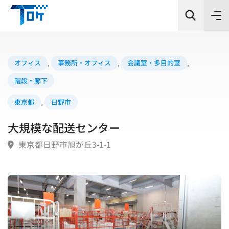
オフィス
,
事務所・オフィス
,
会議室・多目的室
,
階段・廊下
カテゴリー
東京都
,
日野市
シーン
大規模な配送センター
東京都日野市旭が丘3-1-1
エリア
検索